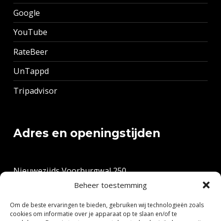
Google
YouTube
RateBeer
UnTappd
Tripadvisor
Adres en openingstijden
Nieuwezijds Voorburgwal 250
1012 RR Amsterdam
Beheer toestemming
Om de beste ervaringen te bieden, gebruiken wij technologieën zoals
Tel: +31 20 6271427
cookies om informatie over je apparaat op te slaan en/of te