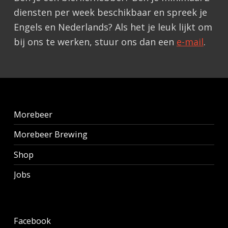
diensten per week beschikbaar en spreek je
Engels en Nederlands? Als het je leuk lijkt om
bij ons te werken, stuur ons dan een
e-mail
.
Teruggaan naar de hoofdnavigatie
Morebeer
Morebeer Brewing
Shop
Jobs
Facebook