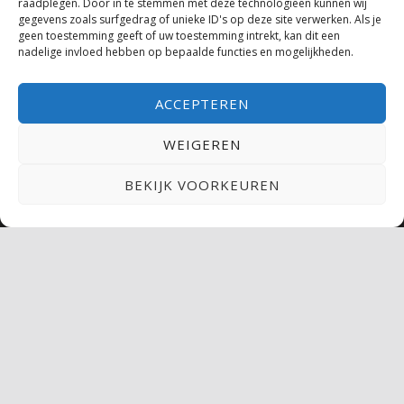
E-mail: Klik hier
raadplegen. Door in te stemmen met deze technologieën kunnen wij
gegevens zoals surfgedrag of unieke ID's op deze site verwerken. Als je
Website: www.beertemple.nl/
geen toestemming geeft of uw toestemming intrekt, kan dit een
nadelige invloed hebben op bepaalde functies en mogelijkheden.
Ma t/m Do: 14:00 – 00:00
Vrijdag: 14:00 – 01:00
ACCEPTEREN
Zaterdag: 12:00 – 01:00
Zondag: 12:00 – 22:00
WEIGEREN
BEKIJK VOORKEUREN
MENU
© 2026
BeerTemple American Beer Culture
|
Gebruikt
Reykjavik
WordPress
thema.
|
Terug
naar boven ↑